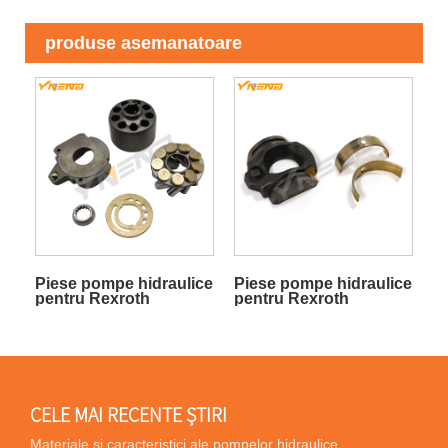
produse asemanatoare
Piese pompe hidraulice
Piese pompe hidraulice
pentru Rexroth
pentru Rexroth
A10VSO28 53
A10VSO63 52
CELE MAI RECENTE ȘTIRI
Materiale și caracteristici ale pompelor hidraulice