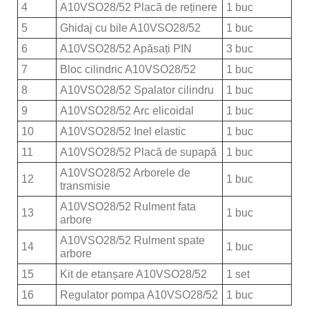
4
A10VSO28/52 Placă de reținere
1 buc
5
Ghidaj cu bile A10VSO28/52
1 buc
6
A10VSO28/52 Apăsați PIN
3 buc
7
Bloc cilindric A10VSO28/52
1 buc
8
A10VSO28/52 Spalator cilindru
1 buc
9
A10VSO28/52 Arc elicoidal
1 buc
10
A10VSO28/52 Inel elastic
1 buc
11
A10VSO28/52 Placă de supapă
1 buc
A10VSO28/52 Arborele de
12
1 buc
transmisie
A10VSO28/52 Rulment fata
13
1 buc
arbore
A10VSO28/52 Rulment spate
14
1 buc
arbore
15
Kit de etanșare A10VSO28/52
1 set
16
Regulator pompa A10VSO28/52
1 buc