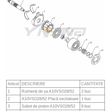
Articol
DESCRIERE
CANTITATE
1
Rulmenți de șa A10VSO28/52
2 buc
2
A10VSO28/52 Placă oscilatoare
1 buc
3
Sabot de piston A10VSO28/52
9 buc