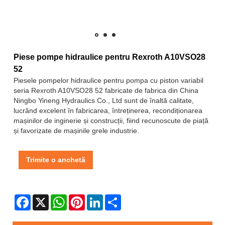
Piese pompe hidraulice pentru Rexroth A10VSO28
52
Piesele pompelor hidraulice pentru pompa cu piston variabil
seria Rexroth A10VSO28 52 fabricate de fabrica din China
Ningbo Yineng Hydraulics Co., Ltd sunt de înaltă calitate,
lucrând excelent în fabricarea, întreținerea, recondiționarea
mașinilor de inginerie și construcții, fiind recunoscute de piață
și favorizate de mașinile grele industrie.
Trimite o anchetă
Facebook
X
WhatsApp
Pinterest
LinkedIn
Share